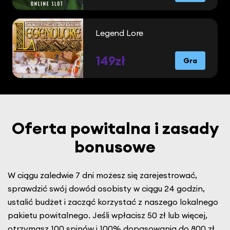
Legend Lore
149zł
Gra
Oferta powitalna i zasady
bonusowe
W ciągu zaledwie 7 dni możesz się zarejestrować,
sprawdzić swój dowód osobisty w ciągu 24 godzin,
ustalić budżet i zacząć korzystać z naszego lokalnego
pakietu powitalnego. Jeśli wpłacisz 50 zł lub więcej,
otrzymasz 100 spinów i 100% dopasowania do 800 zł.