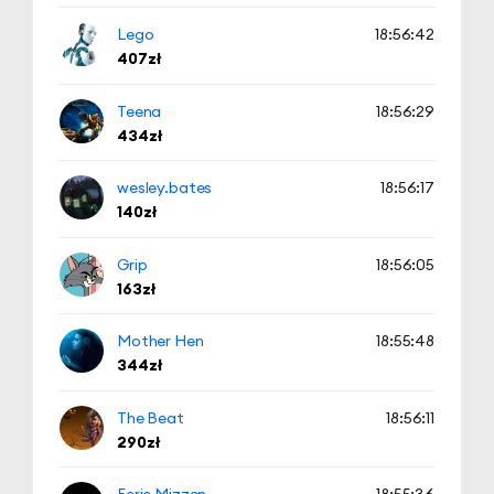
Proaktywne monitorowanie
Lego
18:56:42
407zł
Ochrona nieletnich
Teena
18:56:29
Wskazówki dotyczące budżetowania
434zł
Wskazówki dotyczące płynnego doświadczenia
wesley.bates
18:56:17
Wskazówki dotyczące konfiguracji i gry
140zł
Grip
18:56:05
163zł
Mother Hen
18:55:48
344zł
The Beat
18:56:11
290zł