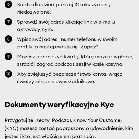
Konta dla dzieci poniżej 13 roku życia są
niedozwolone.
Sprawdź swój adres klikając link w e-mailu
aktywacyjnym.
Wpisz swój adres i numer telefonu w swoim
profilu, a następnie kliknij „Zapisz”
Możesz ograniczyć kwotę, którą możesz wpłacić,
stracić i zagrać podczas sesji w kasie kasyna.
Aby zwiększyć bezpieczeństwo konta, włącz
uwierzytelnianie dwuskładnikowe.
Dokumenty weryfikacyjne Kyc
Przygotuj te rzeczy. Podczas Know Your Customer
(KYC) możesz zostać poproszony o udowodnienie, kim
jesteś i kto jest właścicielem płatności.