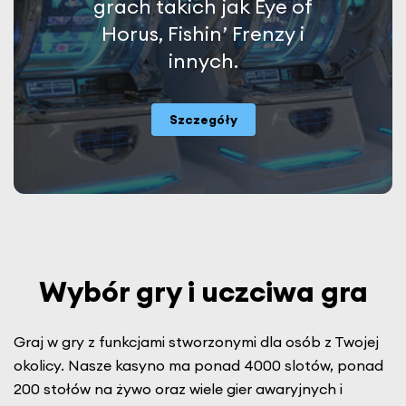
grach takich jak Eye of
Horus, Fishin’ Frenzy i
innych.
Szczegóły
Wybór gry i uczciwa gra
Graj w gry z funkcjami stworzonymi dla osób z Twojej
okolicy. Nasze kasyno ma ponad 4000 slotów, ponad
200 stołów na żywo oraz wiele gier awaryjnych i