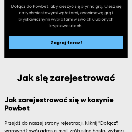
Dołącz do Powbet, aby cieszyć się płynną grą. Ciesz się
natychmiastowymi wpłatami, anonimową grą i
błyskawicznymi wypłatami w swoich ulubionych
kryptowalutach.
Zagraj teraz!
Jak się zarejestrować
Jak zarejestrować się w kasynie
Powbet
Przejdź do naszej strony rejestracji, kliknij "Dołącz",
wprowadź swój adres e-mail, zrób silne hasło, wybierz