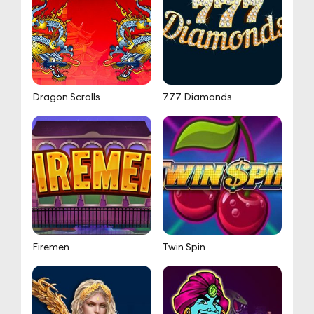
Ogólne zasady dotyczące premii
Jak uzyskać i używać kodów promocyjnych
Jak dystrybuowane są kody promocyjne
Typowe typy kodów promocyjnych
Shogun Bots
777 Diamonds
Kluczowe zasady dotyczące kodów promocyjnych
Rozwiązywanie problemów z kodami promocyjnymi
Doświadczenie aplikacji mobilnej
Konfiguracja Androida
Konfiguracja iOS
Firemen
Twin Spin
Wymagania techniczne
Płatności mobilne i wsparcie
Rozwiązywanie problemów mobilnych