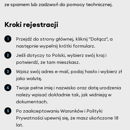
ze spamem lub zadzwoń do pomocy technicznej.
Kroki rejestracji
Przejdź do strony głównej, kliknij "Dołącz", a
następnie wypełnij krótki formularz.
Jeśli dotyczy to Polski, wybierz swój kraj i
potwierdź, że tam mieszkasz.
Wpisz swój adres e-mail, podaj hasło i wybierz zł
jako walutę.
Twoje pełne imię i nazwisko oraz datę urodzenia
należy wpisać dokładnie tak, jak widnieją w
dokumentach.
Po zaakceptowaniu Warunków i Polityki
Prywatności upewnij się, że masz ukończone 18
lat.