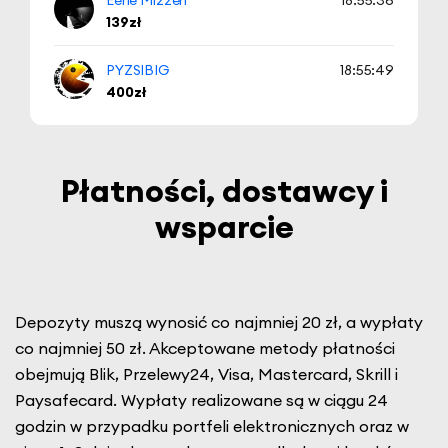
Eerie Mizzen
18:55:36
139zł
PYZSIBIG
18:55:49
400zł
Płatności, dostawcy i
wsparcie
Depozyty muszą wynosić co najmniej 20 zł, a wypłaty
co najmniej 50 zł. Akceptowane metody płatności
obejmują Blik, Przelewy24, Visa, Mastercard, Skrill i
Paysafecard. Wypłaty realizowane są w ciągu 24
godzin w przypadku portfeli elektronicznych oraz w